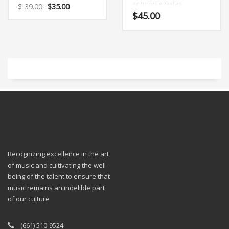
Vestibulum tortor quam,
ac turpis egestas.
$
39.00
$
35.00
feugiat vitae, ultricies eget,
Vestibulum tortor quam,
$
45.00
tempor sit amet, ante.
feugiat vitae, ultricies eget,
Donec eu libero sit amet
tempor sit amet, ante.
quam egestas semper.
Donec eu libero sit amet
Aenean ultricies mi vitae
quam egestas semper.
est. Mauris placerat
Aenean ultricies mi vitae
eleifend leo.
est. Mauris placerat
eleifend leo.
Recognizing excellence in the art
of music and cultivating the well-
being of the talent to ensure that
music remains an indelible part
of our culture
(661) 510-9524