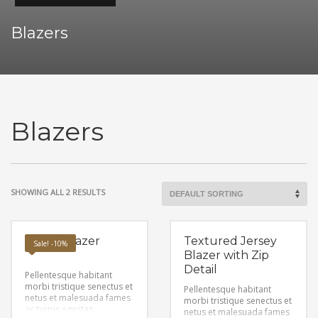
Blazers
Blazers
SHOWING ALL 2 RESULTS
Ponte Blazer
Textured Jersey
Sale! -10%
Blazer with Zip
Detail
Pellentesque habitant
morbi tristique senectus et
Pellentesque habitant
netus et malesuada fames
morbi tristique senectus et
ac turpis egestas.
netus et malesuada fames